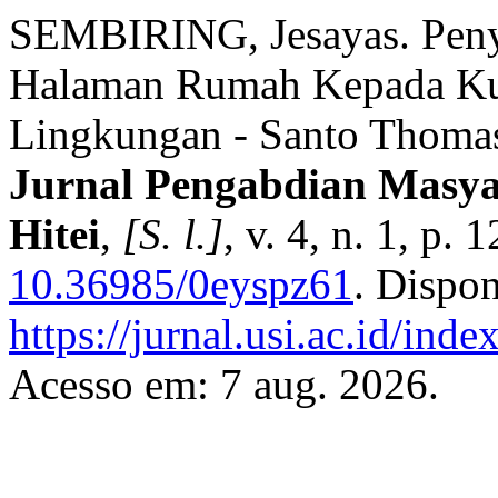
SEMBIRING, Jesayas. Peny
Halaman Rumah Kepada Ku
Lingkungan - Santo Thomas
Jurnal Pengabdian Masy
Hitei
,
[S. l.]
, v. 4, n. 1, p
10.36985/0eyspz61
. Dispo
https://jurnal.usi.ac.id/in
Acesso em: 7 aug. 2026.