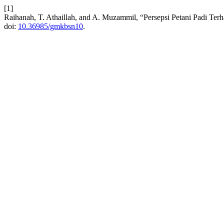
[1]
Raihanah, T. Athaillah, and A. Muzammil, “Persepsi Petani Padi 
doi:
10.36985/gmkbsn10
.