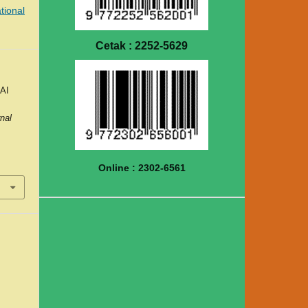
tional
Cetak : 2252-5629
AI
rnal
Online : 2302-6561