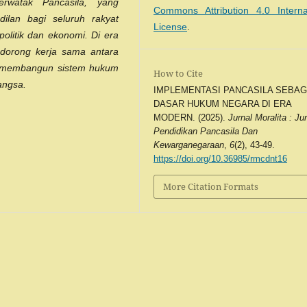
erwatak Pancasila, yang
Commons Attribution 4.0 Interna
ilan bagi seluruh rakyat
License
.
olitik dan ekonomi. Di era
endorong kerja sama antara
k membangun sistem hukum
How to Cite
angsa.
IMPLEMENTASI PANCASILA SEBAG
DASAR HUKUM NEGARA DI ERA
MODERN. (2025).
Jurnal Moralita : Ju
Pendidikan Pancasila Dan
Kewarganegaraan
,
6
(2), 43-49.
https://doi.org/10.36985/rmcdnt16
More Citation Formats