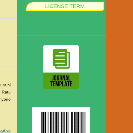
LICENSE TERM
raini
a Ratu
riyono
eative