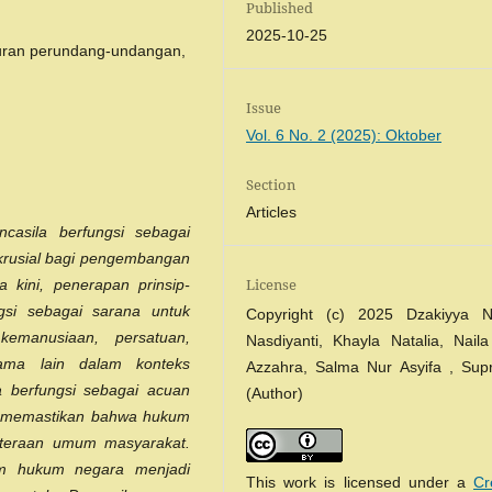
Published
2025-10-25
turan perundang-undangan,
Issue
Vol. 6 No. 2 (2025): Oktober
Section
Articles
ncasila berfungsi sebagai
krusial bagi pengembangan
License
 kini, penerapan prinsip-
gsi sebagai sarana untuk
Copyright (c) 2025 Dzakiyya Nu
kemanusiaan, persatuan,
Nasdiyanti, Khayla Natalia, Nail
ama lain dalam konteks
Azzahra, Salma Nur Asyifa , Sup
 berfungsi sebagai acuan
(Author)
, memastikan bahwa hukum
hteraan umum masyarakat.
em hukum negara menjadi
This work is licensed under a
Cr