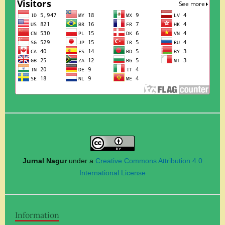
Jurnal Nagur
under a
Creative Commons Attribution 4.0
International License
Information