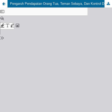
Pengaruh Pendapatan Orang Tua, Teman Sebaya, Dan Kontrol Diri Terhadap Minat Menabung Siswa SMA Baitul Arqom Balung