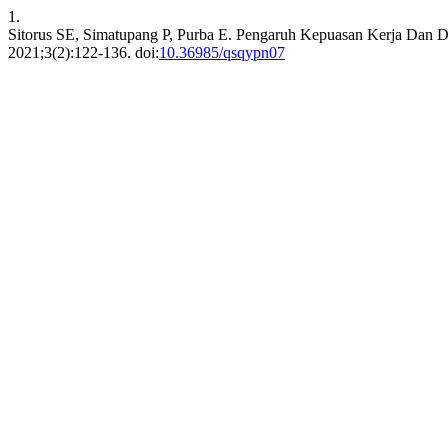
1.
Sitorus SE, Simatupang P, Purba E. Pengaruh Kepuasan Kerja
2021;3(2):122-136. doi:
10.36985/qsqypn07