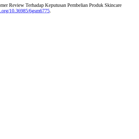
tomer Review Terhadap Keputusan Pembelian Produk Skincare
oi.org/10.36985/6gsm6775
.