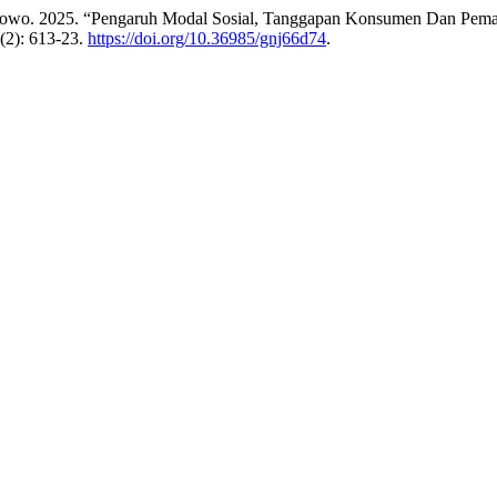
Wibowo. 2025. “Pengaruh Modal Sosial, Tanggapan Konsumen Dan Pem
(2): 613-23.
https://doi.org/10.36985/gnj66d74
.