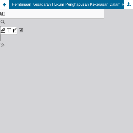
Pembinaan Kesadaran Hukum Penghapusan Kekerasan Dalam Rumah Tangga (KDRT) Di Kecamatan Siantar Sitalasari Kota Pematangsiantar