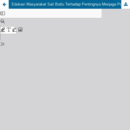
Edukasi Masyarakat Sait Buttu Terhadap Pentingnya Menjaga Pola Hidup Sehat