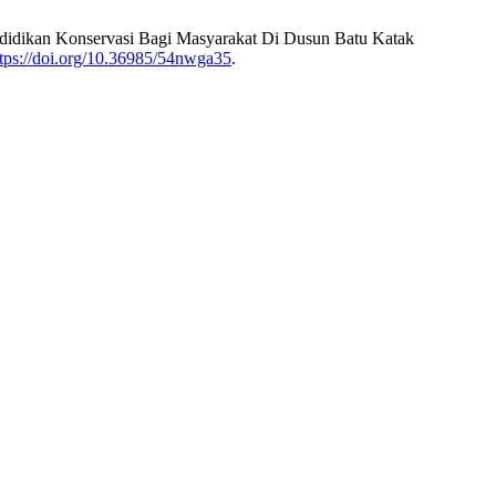
ndidikan Konservasi Bagi Masyarakat Di Dusun Batu Katak
ttps://doi.org/10.36985/54nwga35
.