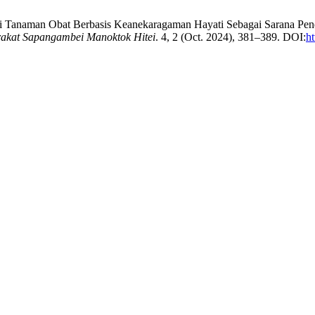
vasi Tanaman Obat Berbasis Keanekaragaman Hayati Sebagai Sarana Pe
akat Sapangambei Manoktok Hitei
. 4, 2 (Oct. 2024), 381–389. DOI:
h