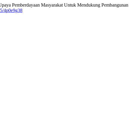
elalui Upaya Pemberdayaan Masyarakat Untuk Mendukung Pembangunan
985/4p0e9g38