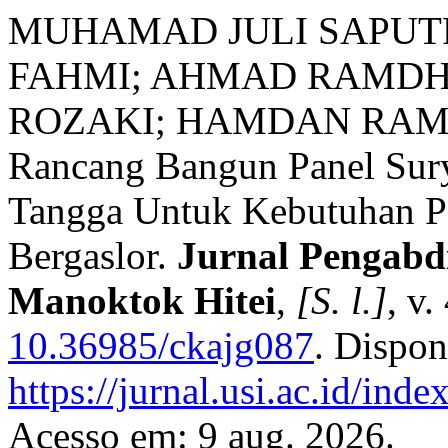
MUHAMAD JULI SAPUT
FAHMI; AHMAD RAMDH
ROZAKI; HAMDAN RAM
Rancang Bangun Panel Sur
Tangga Untuk Kebutuhan P
Bergaslor.
Jurnal Pengabd
Manoktok Hitei
,
[S. l.]
, v
10.36985/ckajg087
. Dispon
https://jurnal.usi.ac.id/i
Acesso em: 9 aug. 2026.