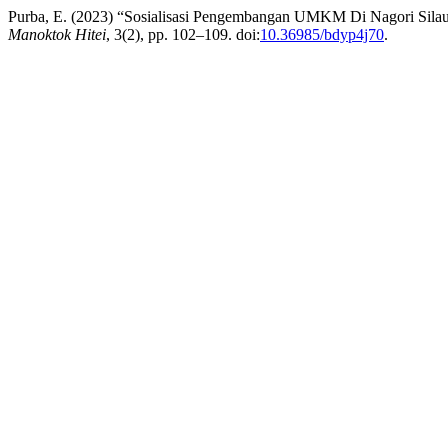
Purba, E. (2023) “Sosialisasi Pengembangan UMKM Di Nagori Sil
Manoktok Hitei
, 3(2), pp. 102–109. doi:
10.36985/bdyp4j70
.