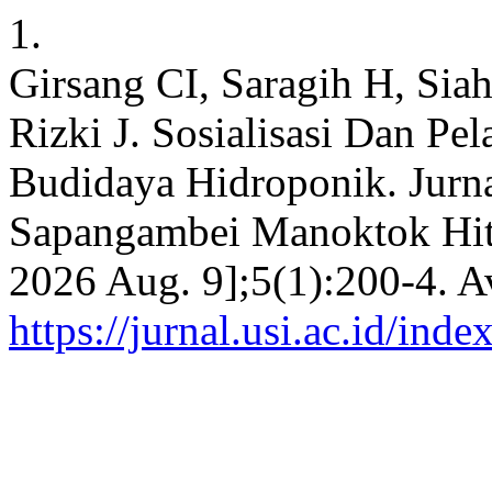
1.
Girsang CI, Saragih H, Si
Rizki J. Sosialisasi Dan Pe
Budidaya Hidroponik. Jurn
Sapangambei Manoktok Hitei
2026 Aug. 9];5(1):200-4. A
https://jurnal.usi.ac.id/i