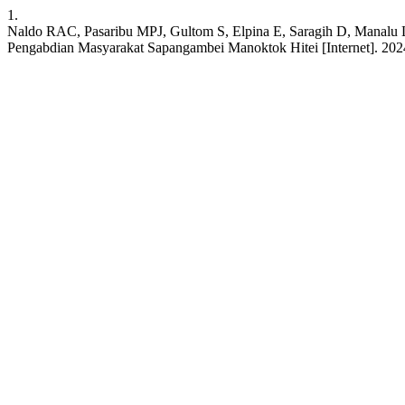
1.
Naldo RAC, Pasaribu MPJ, Gultom S, Elpina E, Saragih D, Manalu L
Pengabdian Masyarakat Sapangambei Manoktok Hitei [Internet]. 2024 