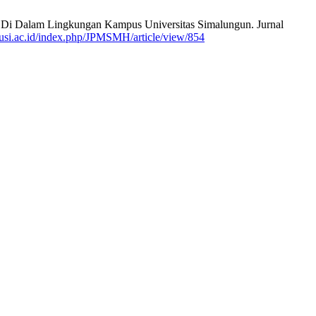
l Di Dalam Lingkungan Kampus Universitas Simalungun. Jurnal
l.usi.ac.id/index.php/JPMSMH/article/view/854