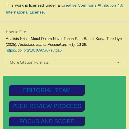
This work is licensed under a
Creative Commons Attribution 4.0
International License
.
How to Cite
Analisis Krisis Moral Dalam Novel Tanah Para Bandit Karya Tere Liye.
(2025).
Artikulasi: Jurnal Pendidikan
,
7
(1), 13-29.
https://doi.org/10.36985/0ks3tg16
More Citation Formats
EDITORIAL TEAM
PEER REVIEW PROCESS
FOCUS AND SCOPE