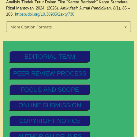
Analisis Tindak Tutur Dalam Film “Kereta Berdarah” Karya Sutradara
Rizal Mantovani 2024. (2026).
Artikulasi: Jurnal Pendidikan
,
8
(1), 85 –
103.
https://doi.org/10.36985/2sxty730
More Citation Formats
EDITORIAL TEAM
PEER REVIEW PROCESS
FOCUS AND SCOPE
ONLINE SUBMISSION
COPYRIGHT NOTICE
AUTHOR GUIDELINES