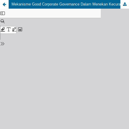
Mekanisme Good Corporate Governance Dalam Menekan Kecurangan Laporan Keuangan: Peran Ukuran Perusahaan Sebagai Variabel Moderasi