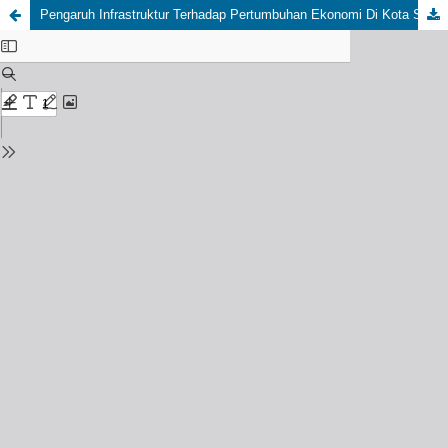
Pengaruh Infrastruktur Terhadap Pertumbuhan Ekonomi Di Kota Subulussalam