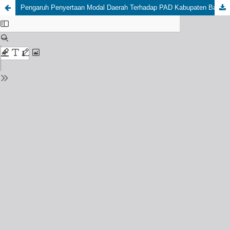
Pengaruh Penyertaan Modal Daerah Terhadap PAD Kabupaten Batu Bara