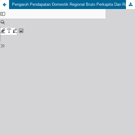
Pengaruh Pendapatan Domestik Regional Bruto Perkapita Dan Rasio Beban Ketergantungan Hidup Terhadap Tabungan Domestik Sumatera Utara