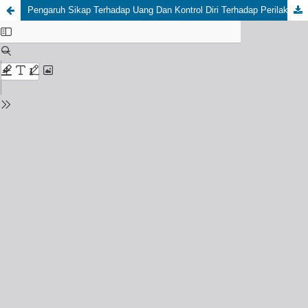
Pengaruh Sikap Terhadap Uang Dan Kontrol Diri Terhadap Perilaku ManajemenKeuangan Mahasiwi Rantau Kost Putri Griya Hijau