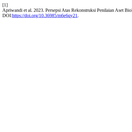
[1]
Apriwandi et al. 2023. Persepsi Atas Rekonstruksi Penilaian Aset Bi
DOI:
https://doi.org/10.36985/m6e6qy21
.