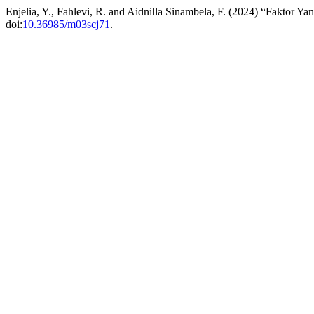
Enjelia, Y., Fahlevi, R. and Aidnilla Sinambela, F. (2024) “Fakto
doi:
10.36985/m03scj71
.