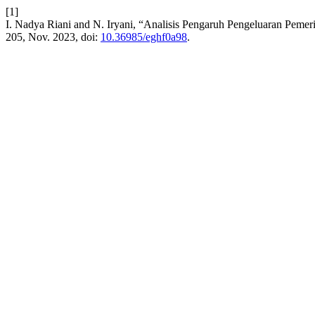
[1]
I. Nadya Riani and N. Iryani, “Analisis Pengaruh Pengeluaran Pem
205, Nov. 2023, doi:
10.36985/eghf0a98
.