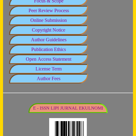
Focus & Scope
Peer Review Process
Online Submission
Copyright Notice
Author Guidelines
Publication Ethics
Open Access Statement
License Term
Author Fees
E - ISSN LIPI JURNAL EKULNOMI