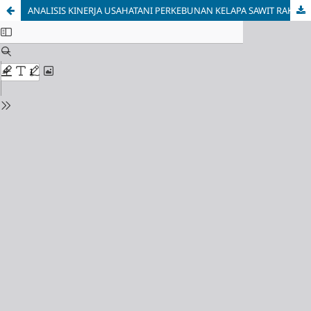
ANALISIS KINERJA USAHATANI PERKEBUNAN KELAPA SAWIT RAKYAT DENGAN POLA KEMITRAAN (STUDI KASUS POLA KEMITRAAN KUD RATA DENGAN PT. ANUGERAH LANGKAT MAKMUR DIKECAMATAN BESITANG, KABUPATEN LANGKAT)