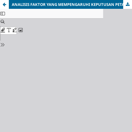
ANALISIS FAKTOR YANG MEMPENGARUHI KEPUTUSAN PETANI DALAM MEMILIH TOKO PUPUK