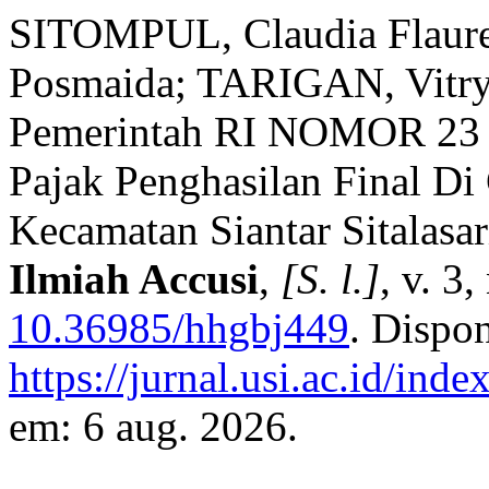
SITOMPUL, Claudia Flaur
Posmaida; TARIGAN, Vitrya
Pemerintah RI NOMOR 23 
Pajak Penghasilan Final D
Kecamatan Siantar Sitalasa
Ilmiah Accusi
,
[S. l.]
, v. 3
10.36985/hhgbj449
. Dispo
https://jurnal.usi.ac.id/inde
em: 6 aug. 2026.