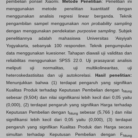
pembelian ponsel Xiaomi.
Metode Penelitian
: Penelitian ini
menggunakan metode penelitian kuantitatif dengan
menggunakan analisis regresi linear berganda. Teknik
pengambilan sampel menggunakan
non probability sampling
dengan menggunakan pendekatan
purposive sampling
. Subjek
penelitiannya adalah mahasiswa Universitas ‘Aisyiyah
Yogyakarta, sebanyak 100 responden. Teknik pengumpulan
data menggunakan kuesioner. Tahapan diawali uji validitas dan
reliabilitas menggunakan SPSS 22.0. Uji prasayarat analisis
meliputi uji normalitas, uji multikolinearitas, uji
heteroskedastisitas dan uji autokorelasi.
Hasil penelitian:
Menunjukkan bahwa (1) terdapat pengaruh yang signifikan
Kualitas Produk terhadap Keputusan Pembelian dengan t
hitung
sebesar (9,504) dan nilai signifikansi lebih kecil dari 0,05 yaitu
(0,000), (2) terdapat pengaruh yang signifikan Harga terhadap
Keputusan Pembelian dengan t
sebesar (5,766 ) dan nilai
hitung
signifikansi lebih kecil dari 0,05 yaitu (0,000), (3) terdapat
pengaruh yang signifikan Kualitas Produk dan Harga secara
simultan terhadap Keputusan Pembelian dengan F
hitung