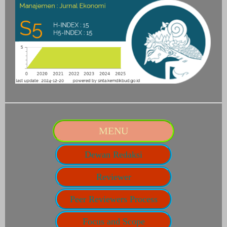
MENU
Dewan Redaksi
Reviewer
Peer Reviewers Process
Focus and Scope