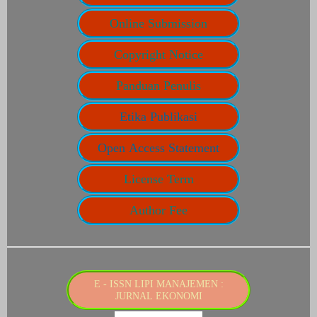
Online Submission
Copyright Notice
Panduan Penulis
Etika Publikasi
Open Access Statement
License Term
Author Fee
E - ISSN LIPI MANAJEMEN :
JURNAL EKONOMI