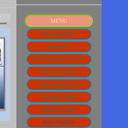
MENU
Dewan Redaksi
Reviewer
Peer Reviewers Process
Focus and Scope
Online Submission
Copyright Notice
Panduan Penulis
Etika Publikasi