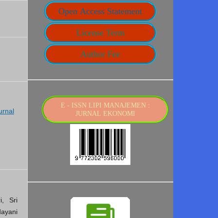
Open Access Statement
License Term
Author Fee
E - ISSN LIPI MANAJEMEN :
urnal
JURNAL EKONOMI
i, Sri
ayani