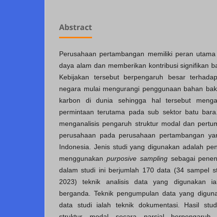
Abstract
Perusahaan pertambangan memiliki peran utam
daya alam dan memberikan kontribusi signifikan b
Kebijakan tersebut berpengaruh besar terhad
negara mulai mengurangi penggunaan bahan baka
karbon di dunia sehingga hal tersebut menga
permintaan terutama pada sub sektor batu bara. 
menganalisis pengaruh struktur modal dan pertum
perusahaan pada perusahaan pertambangan yang
Indonesia. Jenis studi yang digunakan adalah pen
menggunakan
purposive sampling
sebagai penent
dalam studi ini berjumlah 170 data (34 sampel s
2023) teknik analisis data yang digunakan iala
berganda. Teknik pengumpulan data yang digu
data studi ialah teknik dokumentasi. Hasil st
struktur modal secara parsial berpengaruh s