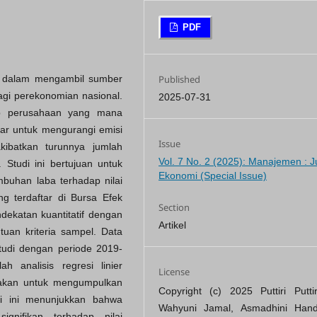
PDF
Published
a dalam mengambil sumber
agi perekonomian nasional.
2025-07-31
ap perusahaan yang mana
r untuk mengurangi emisi
Issue
kibatkan turunnya jumlah
Vol. 7 No. 2 (2025): Manajemen : J
Studi ini bertujuan untuk
Ekonomi (Special Issue)
buhan laba terhadap nilai
 terdaftar di Bursa Efek
Section
dekatan kuantitatif dengan
Artikel
uan kriteria sampel. Data
tudi dengan periode 2019-
h analisis regresi linier
License
nakan untuk mengumpulkan
Copyright (c) 2025 Puttiri Puttir
udi ini menunjukkan bahwa
Wahyuni Jamal, Asmadhini Hand
ignifikan terhadap nilai