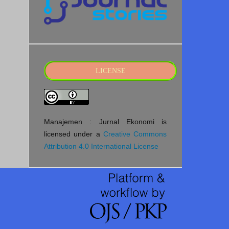
LICENSE
Manajemen : Jurnal Ekonomi is
licensed under a
Creative Commons
Attribution 4.0 International License