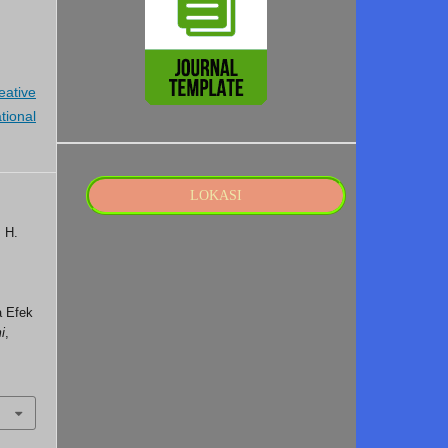
eative
tional
LOKASI
. H.
a Efek
i
,