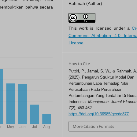
Rahmah (Author)
 membuktikan bahwa secara
This work is licensed under a
Cr
Commons Attribution 4.0 Interna
License
.
How to Cite
Puttiri, P., Jamal, S. W., & Rahmah, A
(2025). Pengaruh Struktur Modal Dan
Pertumbuhan Laba Terhadap Nilai
Perusahaan Pada Perusahaan
Pertambangan Yang Terdaftar Di Burs
Indonesia.
Manajemen: Jurnal Ekonom
7
(2), 453-462.
https://doi.org/10.36985/qeedc877
More Citation Formats