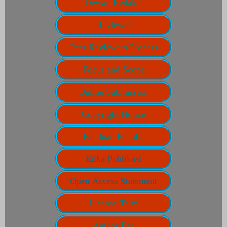
Dewan Redaksi
Reviewer
Peer Reviewers Process
Focus and Scope
Online Submission
Copyright Notice
Panduan Penulis
Etika Publikasi
Open Access Statement
License Term
Author Fee