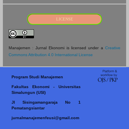
LICENSE
Manajemen : Jurnal Ekonomi is licensed under a
Creative
Commons Attribution 4.0 International License
Program Studi Manajemen
Fakultas Ekonomi - Universitas
Simalungun (USI)
Jl Sisingamangaraja No 1
Pematangsiantar
jurnalmanajemenfeusi@gmail.com