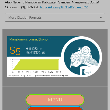
Atap Negeri 3 Nainggolan Kabupaten Samosir.
Manajemen: Jurnal
Ekonomi
,
7
(3), 823-834.
https://doi.org/10.36985/jzmxr322
More Citation Formats
MENU