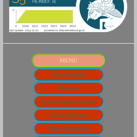
MENU
Dewan Redaksi
Reviewer
Peer Reviewers Process
Focus and Scope
Online Submission