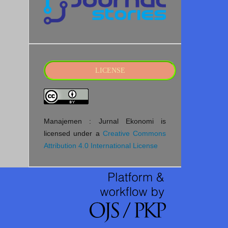
LICENSE
Manajemen : Jurnal Ekonomi is
licensed under a
Creative Commons
Attribution 4.0 International License