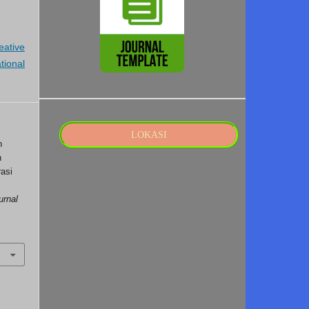
eative
tional
LOKASI
n
n
rasi
urnal