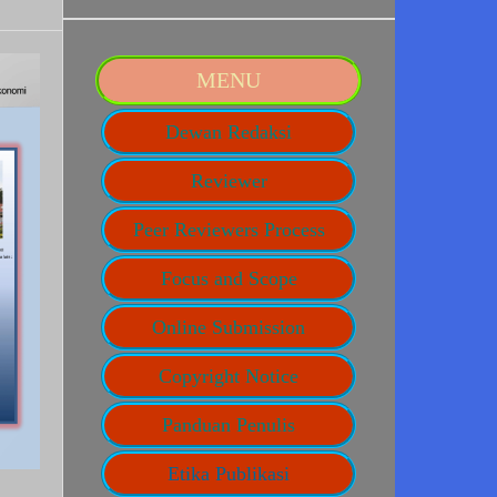
MENU
Dewan Redaksi
Reviewer
Peer Reviewers Process
Focus and Scope
Online Submission
Copyright Notice
Panduan Penulis
Etika Publikasi