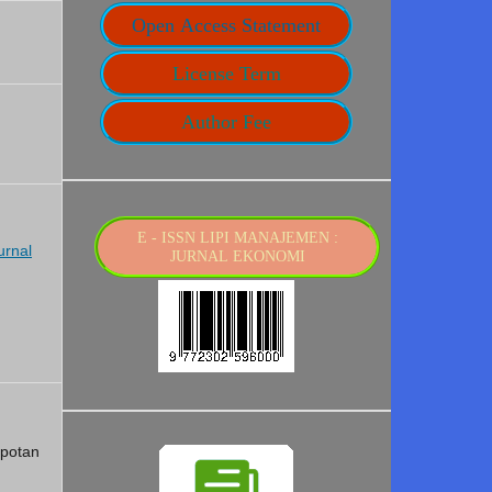
Open Access Statement
License Term
Author Fee
E - ISSN LIPI MANAJEMEN :
urnal
JURNAL EKONOMI
potan