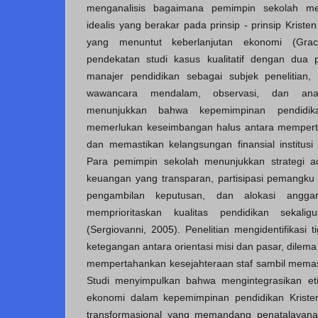
menganalisis bagaimana pemimpin sekolah menav
idealis yang berakar pada prinsip - prinsip Kriste
yang menuntut keberlanjutan ekonomi (Gra
pendekatan studi kasus kualitatif dengan dua 
manajer pendidikan sebagai subjek penelitian,
wawancara mendalam, observasi, dan ana
menunjukkan bahwa kepemimpinan pendidika
memerlukan keseimbangan halus antara mempertaha
dan memastikan kelangsungan finansial institusi
Para pemimpin sekolah menunjukkan strategi ad
keuangan yang transparan, partisipasi pemangku
pengambilan keputusan, dan alokasi anggar
memprioritaskan kualitas pendidikan sekaligus
(Sergiovanni, 2005). Penelitian mengidentifikasi 
ketegangan antara orientasi misi dan pasar, dilema
mempertahankan kesejahteraan staf sambil memasti
Studi menyimpulkan bahwa mengintegrasikan eti
ekonomi dalam kepemimpinan pendidikan Krist
transformasional yang memandang penatalayan