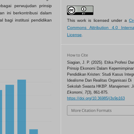
sebagai perwujudan prinsip
n ini berkontribusi dalam
bagi institusi pendidikan
This work is licensed under a
Cr
Commons Attribution 4.0 Interna
License
.
How to Cite
Siagian, J. P. (2025). Etika Profesi Da
Prinsip Ekonomi Dalam Kepemimpina
Pendidikan Kristen: Studi Kasus Integ
Idealisme Dan Realitas Organisasi Di
Sekolah Swasta HKBP.
Manajemen: J
Ekonomi
,
7
(3), 861-875.
https://doi.org/10.36985/j3s9p163
More Citation Formats