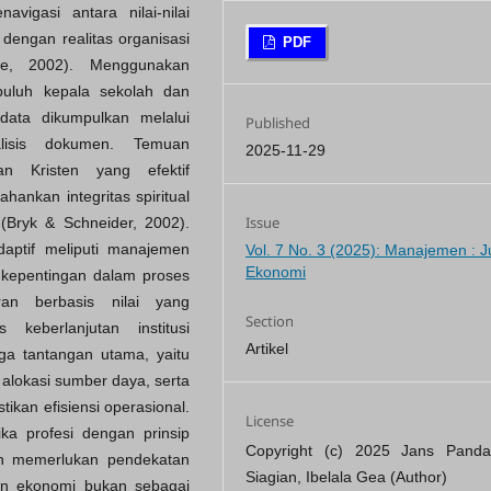
igasi antara nilai-nilai
n dengan realitas organisasi
PDF
ce, 2002). Menggunakan
puluh kepala sekolah dan
 data dikumpulkan melalui
Published
lisis dokumen. Temuan
2025-11-29
n Kristen yang efektif
nkan integritas spiritual
Issue
 (Bryk & Schneider, 2002).
aptif meliputi manajemen
Vol. 7 No. 3 (2025): Manajemen : J
Ekonomi
 kepentingan dalam proses
an berbasis nilai yang
Section
 keberlanjutan institusi
Artikel
tiga tantangan utama, yaitu
 alokasi sumber daya, serta
kan efisiensi operasional.
License
ka profesi dengan prinsip
Copyright (c) 2025 Jans Panda
en memerlukan pendekatan
Siagian, Ibelala Gea (Author)
an ekonomi bukan sebagai