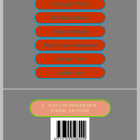
Copyright Notice
Panduan Penulis
Etika Publikasi
Open Access Statement
License Term
Author Fee
E - ISSN LIPI MANAJEMEN :
JURNAL EKONOMI