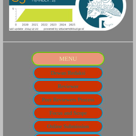
MENU
Dewan Redaksi
Reviewer
Peer Reviewers Process
Focus and Scope
Online Submission