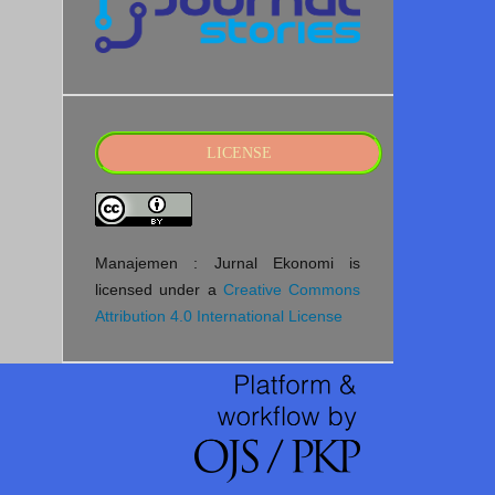
LICENSE
Manajemen : Jurnal Ekonomi is
licensed under a
Creative Commons
Attribution 4.0 International License