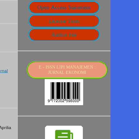
Open Access Statement
License Term
Author Fee
E - ISSN LIPI MANAJEMEN :
rnal
JURNAL EKONOMI
prilia