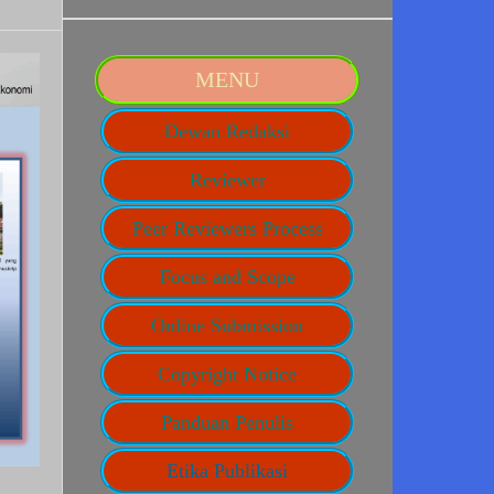
MENU
Dewan Redaksi
Reviewer
Peer Reviewers Process
Focus and Scope
Online Submission
Copyright Notice
Panduan Penulis
Etika Publikasi