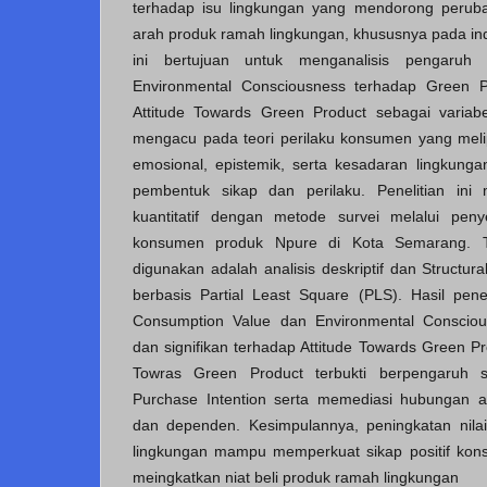
terhadap isu lingkungan yang mendorong peruba
arah produk ramah lingkungan, khususnya pada indu
ini bertujuan untuk menganalisis pengaruh
Environmental Consciousness terhadap Green P
Attitude Towards Green Product sebagai variabe
mengacu pada teori perilaku konsumen yang meliput
emosional, epistemik, serta kesadaran lingkungan
pembentuk sikap dan perilaku. Penelitian in
kuantitatif dengan metode survei melalui pen
konsumen produk Npure di Kota Semarang. Te
digunakan adalah analisis deskriptif dan Structu
berbasis Partial Least Square (PLS). Hasil pen
Consumption Value dan Environmental Conscious
dan signifikan terhadap Attitude Towards Green Pro
Towras Green Product terbukti berpengaruh s
Purchase Intention serta memediasi hubungan a
dan dependen. Kesimpulannya, peningkatan nila
lingkungan mampu memperkuat sikap positif kon
meingkatkan niat beli produk ramah lingkungan