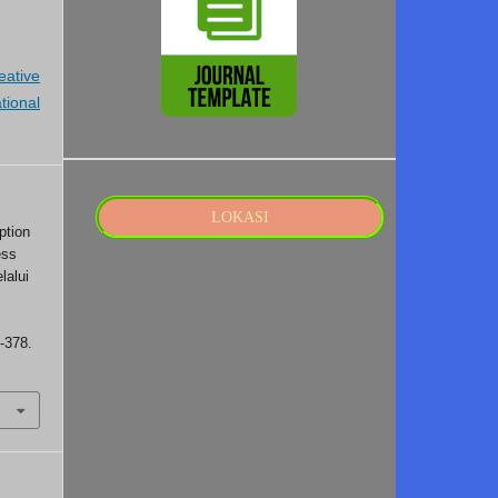
eative
tional
LOKASI
ption
ess
lalui
6-378.