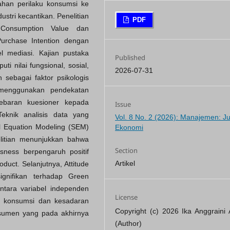
han perilaku konsumsi ke
stri kecantikan. Penelitian
PDF
 Consumption Value dan
urchase Intention dengan
l mediasi. Kajian pustaka
Published
i nilai fungsional, sosial,
2026-07-31
 sebagai faktor psikologis
i menggunakan pendekatan
yebaran kuesioner kepada
Issue
knik analisis data yang
Vol. 8 No. 2 (2026): Manajemen: Ju
ral Equation Modeling (SEM)
Ekonomi
elitian menunjukkan bahwa
Section
ness berpengaruh positif
Artikel
duct. Selanjutnya, Attitude
ignifikan terhadap Green
ntara variabel independen
License
i konsumsi dan kesadaran
Copyright (c) 2026 Ika Anggraini A
sumen yang pada akhirnya
(Author)