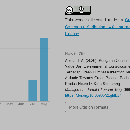
This work is licensed under a
Cr
Commons Attribution 4.0 Interna
License
.
How to Cite
Aprilia, I. A. (2026). Pengaruh Consum
Value Dan Environmental Consciousn
Terhadap Green Purchase Intention Me
Attitude Towards Green Product Pada
Produk Npure Di Kota Semarang.
Manajemen: Jurnal Ekonomi
,
8
(2), 36
https://doi.org/10.36985/21ghfb27
More Citation Formats