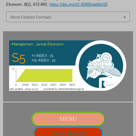
Ekonomi
,
8
(2), 672-682.
https://doi.org/10.36985/detbfz50
More Citation Formats
MENU
Dewan Redaksi