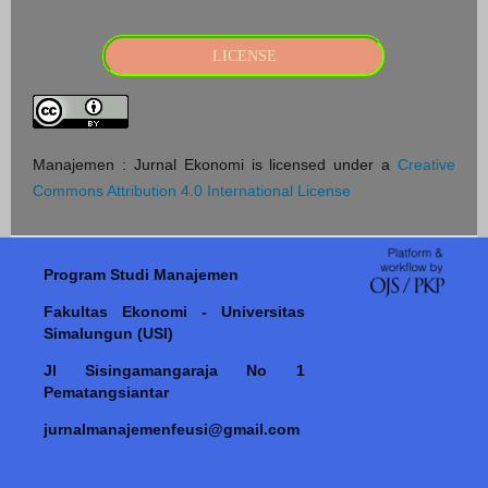
LICENSE
Manajemen : Jurnal Ekonomi is licensed under a
Creative
Commons Attribution 4.0 International License
Program Studi Manajemen
Fakultas Ekonomi - Universitas
Simalungun (USI)
Jl Sisingamangaraja No 1
Pematangsiantar
jurnalmanajemenfeusi@gmail.com