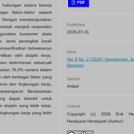
PDF
s hubungan antara kinerja
an faktor-faktor seperti
rja. Dengan mempergunakan
Published
erintah menjadi responden
2026-07-31
rgunakan kuesioner skala
a, serta perangkat lunak
memperlihatkan bahwasanya
Issue
fikan oleh disiplin kerja,
Vol. 8 No. 2 (2026): Manajemen: Ju
sien determinasi sebanyak
Ekonomi
laskan 76,4% varians dalam
 oleh berbagai faktor yang
Section
ensi dan lingkungan kerja,
Artikel
 berpengaruh. Berdasarkan
yang dapat diambil untuk
License
disiplin yang lebih ketat,
ingkungan kerja yang lebih
Copyright (c) 2026 Erdi Her
Herdiyanti Herdiyanti (Author)