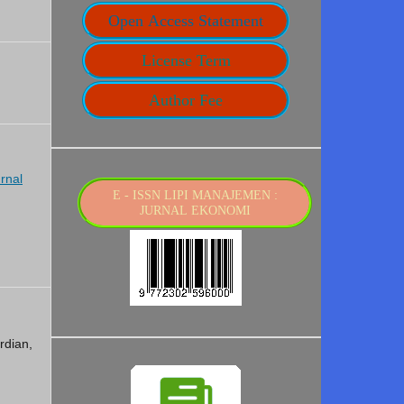
Open Access Statement
License Term
Author Fee
rnal
E - ISSN LIPI MANAJEMEN :
JURNAL EKONOMI
dian,