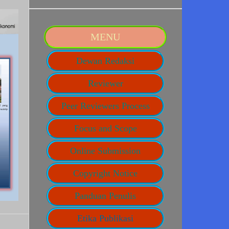
MENU
Dewan Redaksi
Reviewer
Peer Reviewers Process
Focus and Scope
Online Submission
Copyright Notice
Panduan Penulis
Etika Publikasi