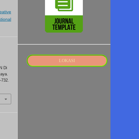
eative
tional
LOKASI
N Di
laya.
7-732.