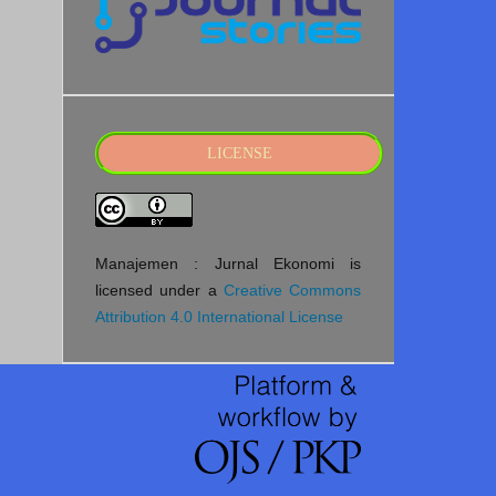
LICENSE
Manajemen : Jurnal Ekonomi is
licensed under a
Creative Commons
Attribution 4.0 International License