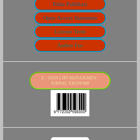
Etika Publikasi
Open Access Statement
License Term
Author Fee
E - ISSN LIPI MANAJEMEN :
JURNAL EKONOMI