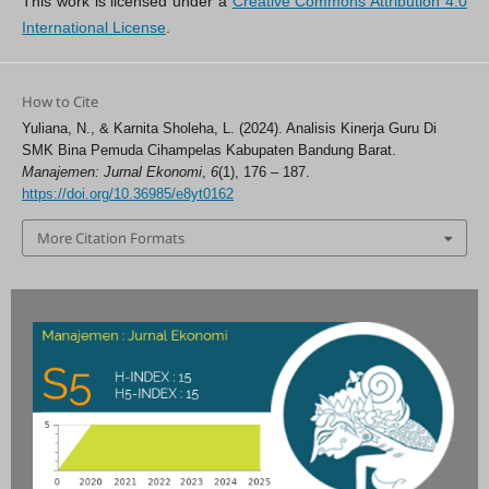
This work is licensed under a
Creative Commons Attribution 4.0
International License
.
How to Cite
Yuliana, N., & Karnita Sholeha, L. (2024). Analisis Kinerja Guru Di
SMK Bina Pemuda Cihampelas Kabupaten Bandung Barat.
Manajemen: Jurnal Ekonomi
,
6
(1), 176 – 187.
https://doi.org/10.36985/e8yt0162
More Citation Formats