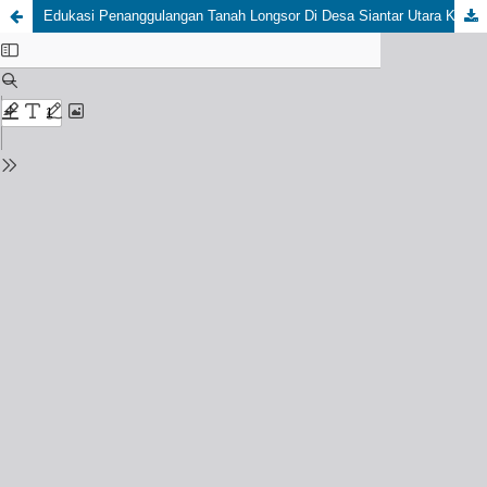
Edukasi Penanggulangan Tanah Longsor Di Desa Siantar Utara Kecamatan Parmaksian Kabupaten Toba