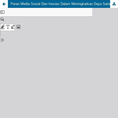
Peran Media Sosial Dan Inovasi Dalam Meningkatkan Daya Saing UMKM Kodam V Brawijaya