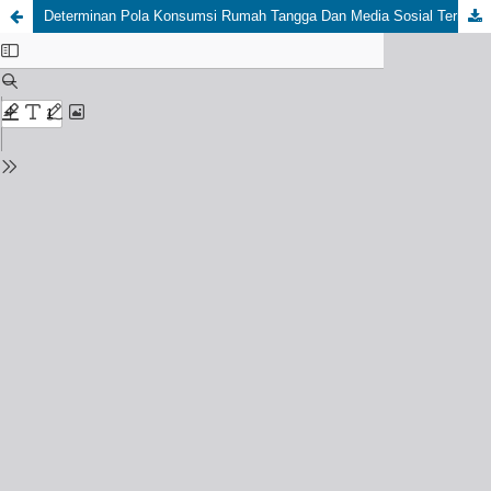
Determinan Pola Konsumsi Rumah Tangga Dan Media Sosial Terhadap Preferensi Mahasiswa Universitas Negeri Surabaya Dalam Memilih Restoran All You Can Eat Atau Ala Carte