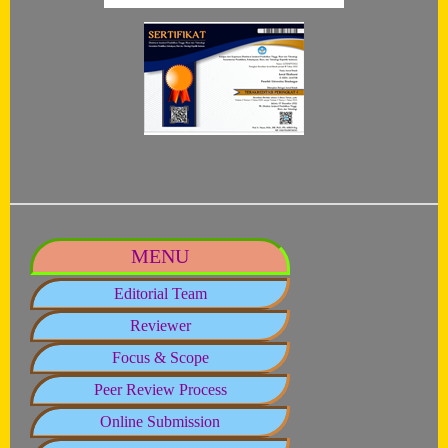
MENU
Editorial Team
Reviewer
Focus & Scope
Peer Review Process
Online Submission