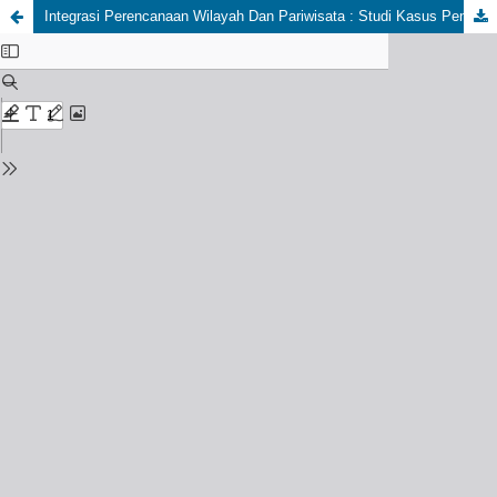
Integrasi Perencanaan Wilayah Dan Pariwisata : Studi Kasus Pengembangan Villa Di Lembang