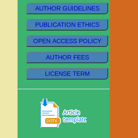
AUTHOR GUIDELINES
PUBLICATION ETHICS
OPEN ACCESS POLICY
AUTHOR FEES
LICENSE TERM