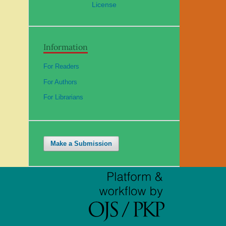
License
Information
For Readers
For Authors
For Librarians
Make a Submission