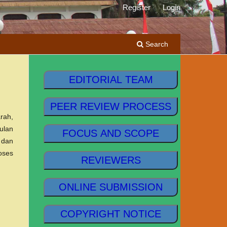
Register
Login
Search
EDITORIAL TEAM
PEER REVIEW PROCESS
rah,
ulan
FOCUS AND SCOPE
 dan
oses
REVIEWERS
ONLINE SUBMISSION
COPYRIGHT NOTICE