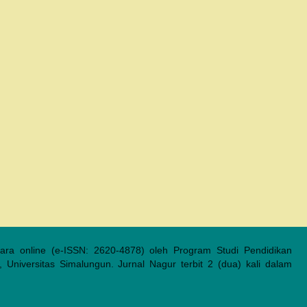
cara online (e-ISSN: 2620-4878) oleh Program Studi Pendidikan
 Universitas Simalungun. Jurnal Nagur terbit 2 (dua) kali dalam