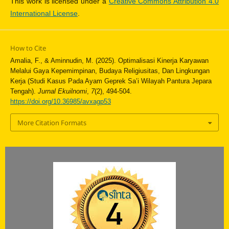
This work is licensed under a
Creative Commons Attribution 4.0
International License
.
How to Cite
Amalia, F., & Aminnudin, M. (2025). Optimalisasi Kinerja Karyawan
Melalui Gaya Kepemimpinan, Budaya Religiusitas, Dan Lingkungan
Kerja (Studi Kasus Pada Ayam Geprek Sa’i Wilayah Pantura Jepara
Tengah).
Jurnal Ekuilnomi
,
7
(2), 494-504.
https://doi.org/10.36985/avxagp53
More Citation Formats