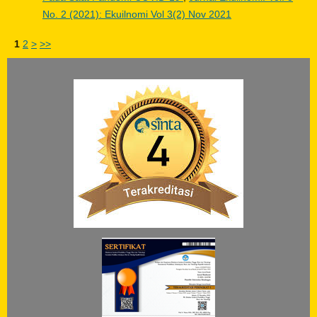
No. 2 (2021): Ekuilnomi Vol 3(2) Nov 2021
1
2
>
>>