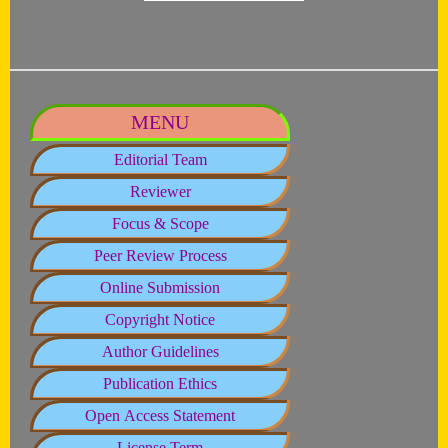
MENU
Editorial Team
Reviewer
Focus & Scope
Peer Review Process
Online Submission
Copyright Notice
Author Guidelines
Publication Ethics
Open Access Statement
License Term