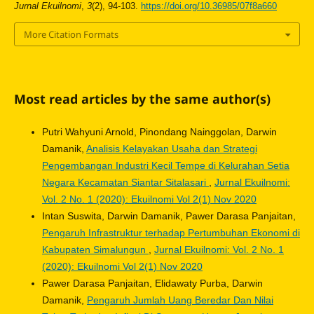
Jurnal Ekuilnomi
,
3
(2), 94-103.
https://doi.org/10.36985/07f8a660
More Citation Formats
Most read articles by the same author(s)
Putri Wahyuni Arnold, Pinondang Nainggolan, Darwin
Damanik,
Analisis Kelayakan Usaha dan Strategi
Pengembangan Industri Kecil Tempe di Kelurahan Setia
Negara Kecamatan Siantar Sitalasari
,
Jurnal Ekuilnomi:
Vol. 2 No. 1 (2020): Ekuilnomi Vol 2(1) Nov 2020
Intan Suswita, Darwin Damanik, Pawer Darasa Panjaitan,
Pengaruh Infrastruktur terhadap Pertumbuhan Ekonomi di
Kabupaten Simalungun
,
Jurnal Ekuilnomi: Vol. 2 No. 1
(2020): Ekuilnomi Vol 2(1) Nov 2020
Pawer Darasa Panjaitan, Elidawaty Purba, Darwin
Damanik,
Pengaruh Jumlah Uang Beredar Dan Nilai