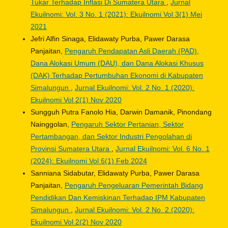
Tukar Terhadap Inflasi Di Sumatera Utara
,
Jurnal
Ekuilnomi: Vol. 3 No. 1 (2021): Ekuilnomi Vol 3(1) Mei
2021
Jefri Alfin Sinaga, Elidawaty Purba, Pawer Darasa
Panjaitan,
Pengaruh Pendapatan Asli Daerah (PAD),
Dana Alokasi Umum (DAU), dan Dana Alokasi Khusus
(DAK) Terhadap Pertumbuhan Ekonomi di Kabupaten
Simalungun
,
Jurnal Ekuilnomi: Vol. 2 No. 1 (2020):
Ekuilnomi Vol 2(1) Nov 2020
Sungguh Putra Fanolo Hia, Darwin Damanik, Pinondang
Nainggolan,
Pengaruh Sektor Pertanian, Sektor
Pertambangan, dan Sektor Industri Pengolahan di
Provinsi Sumatera Utara
,
Jurnal Ekuilnomi: Vol. 6 No. 1
(2024): Ekuilnomi Vol 6(1) Feb 2024
Sanniana Sidabutar, Elidawaty Purba, Pawer Darasa
Panjaitan,
Pengaruh Pengeluaran Pemerintah Bidang
Pendidikan Dan Kemiskinan Terhadap IPM Kabupaten
Simalungun
,
Jurnal Ekuilnomi: Vol. 2 No. 2 (2020):
Ekuilnomi Vol 2(2) Nov 2020