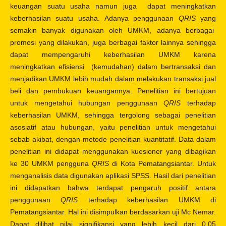
keuangan suatu usaha namun juga dapat meningkatkan
keberhasilan suatu usaha. Adanya penggunaan
QRIS
yang
semakin banyak digunakan oleh UMKM, adanya berbagai
promosi yang dilakukan, juga berbagai faktor lainnya sehingga
dapat mempengaruhi keberhasilan UMKM karena
meningkatkan efisiensi (kemudahan) dalam bertransaksi dan
menjadikan UMKM lebih mudah dalam melakukan transaksi jual
beli dan pembukuan keuangannya. Penelitian ini bertujuan
untuk mengetahui hubungan penggunaan
QRIS
terhadap
keberhasilan UMKM, sehingga tergolong sebagai penelitian
asosiatif atau hubungan, yaitu penelitian untuk mengetahui
sebab akibat, dengan metode penelitian kuantitatif. Data dalam
penelitian ini didapat menggunakan kuesioner yang dibagikan
ke 30 UMKM pengguna
QRIS
di Kota Pematangsiantar. Untuk
menganalisis data digunakan aplikasi SPSS. Hasil dari penelitian
ini didapatkan bahwa terdapat pengaruh positif antara
penggunaan
QRIS
terhadap keberhasilan UMKM di
Pematangsiantar. Hal ini disimpulkan berdasarkan uji Mc Nemar.
Dapat dilihat nilai signifikansi yang lebih kecil dari 0.05