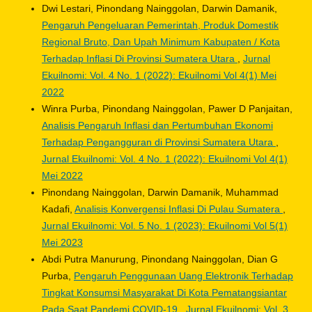
Dwi Lestari, Pinondang Nainggolan, Darwin Damanik,
Pengaruh Pengeluaran Pemerintah, Produk Domestik
Regional Bruto, Dan Upah Minimum Kabupaten / Kota
Terhadap Inflasi Di Provinsi Sumatera Utara
,
Jurnal
Ekuilnomi: Vol. 4 No. 1 (2022): Ekuilnomi Vol 4(1) Mei
2022
Winra Purba, Pinondang Nainggolan, Pawer D Panjaitan,
Analisis Pengaruh Inflasi dan Pertumbuhan Ekonomi
Terhadap Pengangguran di Provinsi Sumatera Utara
,
Jurnal Ekuilnomi: Vol. 4 No. 1 (2022): Ekuilnomi Vol 4(1)
Mei 2022
Pinondang Nainggolan, Darwin Damanik, Muhammad
Kadafi,
Analisis Konvergensi Inflasi Di Pulau Sumatera
,
Jurnal Ekuilnomi: Vol. 5 No. 1 (2023): Ekuilnomi Vol 5(1)
Mei 2023
Abdi Putra Manurung, Pinondang Nainggolan, Dian G
Purba,
Pengaruh Penggunaan Uang Elektronik Terhadap
Tingkat Konsumsi Masyarakat Di Kota Pematangsiantar
Pada Saat Pandemi COVID-19
,
Jurnal Ekuilnomi: Vol. 3