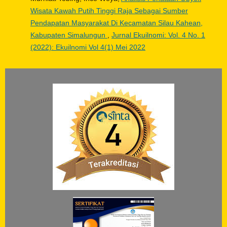
Wisata Kawah Putih Tinggi Raja Sebagai Sumber
Pendapatan Masyarakat Di Kecamatan Silau Kahean,
Kabupaten Simalungun
,
Jurnal Ekuilnomi: Vol. 4 No. 1
(2022): Ekuilnomi Vol 4(1) Mei 2022