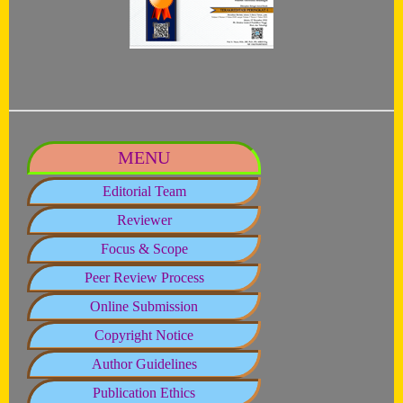
MENU
Editorial Team
Reviewer
Focus & Scope
Peer Review Process
Online Submission
Copyright Notice
Author Guidelines
Publication Ethics