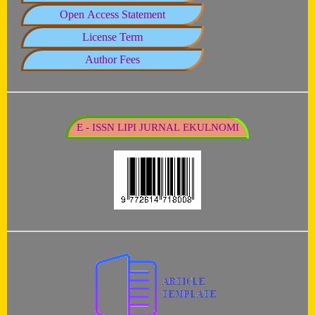
Open Access Statement
License Term
Author Fees
E - ISSN LIPI JURNAL EKULNOMI