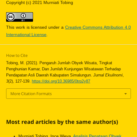
Copyright (c) 2021 Murniati Tobing
This work is licensed under a
Creative Commons Attribution 4.0
International License
.
How to Cite
Tobing, M. (2021). Pengaruh Jumlah Obyek Wisata, Tingkat
Penghunian Kamar, Dan Jumlah Kunjungan Wisatawan Terhadap
Pendapatan Asli Daerah Kabupaten Simalungun.
Jurnal Ekuilnomi
,
3
(2), 127-139.
https://doi.org/10.36985/0trp2y87
More Citation Formats
Most read articles by the same author(s)
Murniati Tobing, Ince Weya,
Analisis Penataan Obyek