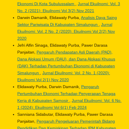
Ekonomi Di Kota Subulussalam
,
Jurnal Ekuilnomi: Vol. 3
No. 2 (2021): Ekuilnomi Vol 3(2) Nov 2021
Darwin Damanik, Elidawaty Purba,
Analisis Daya Saing
Sektor Pariwisata Di Kabupaten Simalungun
,
Jurnal
Ekuilnomi: Vol. 2 No. 2 (2020): Ekuilnomi Vol 2(2) Nov
2020
Jefri Alfin Sinaga, Elidawaty Purba, Pawer Darasa
Panjaitan,
Pengaruh Pendapatan Asli Daerah (PAD),
Dana Alokasi Umum (DAU), dan Dana Alokasi Khusus
(DAK) Terhadap Pertumbuhan Ekonomi di Kabupaten
Simalungun
,
Jurnal Ekuilnomi: Vol. 2 No. 1 (2020):
Ekuilnomi Vol 2(1) Nov 2020
Elidawaty Purba, Darwin Damanik,
Pengaruh
Pertumbuhan Ekonomi Terhadap Penyerapan Tenaga
Kerja di Kabupaten Samosir
,
Jurnal Ekuilnomi: Vol. 6 No.
1 (2024): Ekuilnomi Vol 6(1) Feb 2024
Sanniana Sidabutar, Elidawaty Purba, Pawer Darasa
Panjaitan,
Pengaruh Pengeluaran Pemerintah Bidang
Pendidikan Dan Kemiskinan Terhadap IPM Kabupaten