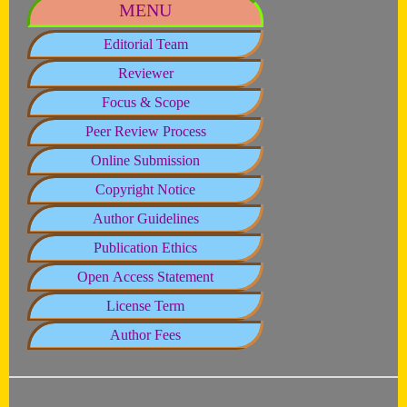
MENU
Editorial Team
Reviewer
Focus & Scope
Peer Review Process
Online Submission
Copyright Notice
Author Guidelines
Publication Ethics
Open Access Statement
License Term
Author Fees